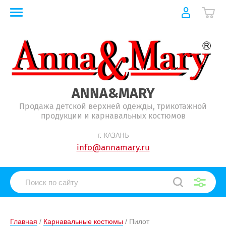
ANNA&MARY
Продажа детской верхней одежды, трикотажной
продукции и карнавальных костюмов
г. КАЗАНЬ
info@annamary.ru
Главная
 / 
Карнавальные костюмы
 / Пилот