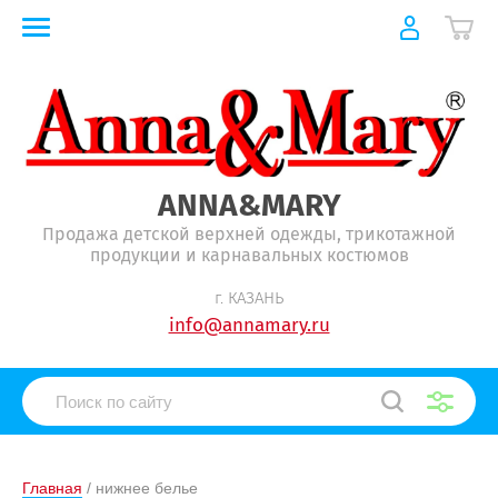
ANNA&MARY
Продажа детской верхней одежды, трикотажной
продукции и карнавальных костюмов
г. КАЗАНЬ
info@annamary.ru
Главная
 / нижнее белье